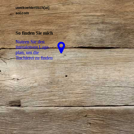
uwekoehlertisch[at]
aol.com
So finden Sie mich
Nutzen Sie den
interaktiven La­ge­
plan, um die
Tischlerei zu finden