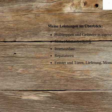
Meine Leistungen im Überblick:
Holztreppen und Geländer in eigene
Möbel-Maßanfertigung
Innenausbau
Reparaturen
Fenster und Türen, Lieferung, Mont