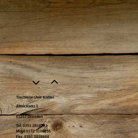
Tischlerei Uwe Köhler
Altlockwitz 1
01257 Dresden
Tel. 0351 2818721
Mobil 0172 3109255
Fax. 0351 2816604